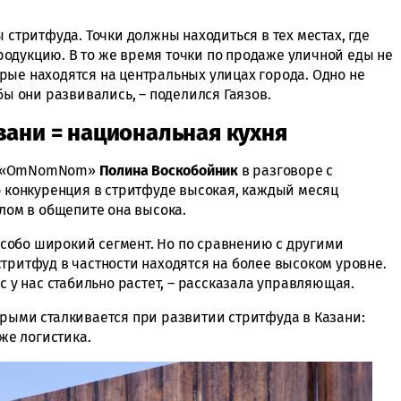
 стритфуда. Точки должны находиться в тех местах, где
одукцию. В то же время точки по продаже уличной еды не
рые находятся на центральных улицах города. Одно не
бы они развивались, – поделился Гаязов.
зани = национальная кухня
ни «OmNomNom»
Полина
Воскобойник
в разговоре с
о конкуренция в стритфуде высокая, каждый месяц
лом в общепите она высока.
 особо широкий сегмент. Но по сравнению с другими
тритфуд в частности находятся на более высоком уровне.
с у нас стабильно растет, – рассказала управляющая.
орыми сталкивается при развитии стритфуда в Казани:
кже логистика.