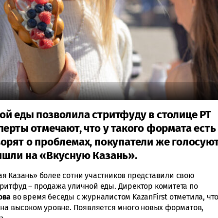
ой еды позволила стритфуду в столице РТ
перты отмечают, что у такого формата есть
орят о проблемах, покупатели же голосую
ишли на «Вкусную Казань».
я Казань» более сотни участников представили свою
ритфуд – продажа уличной еды. Директор комитета по
ова
во время беседы с журналистом KazanFirst отметила, чт
 на высоком уровне. Появляется много новых форматов,