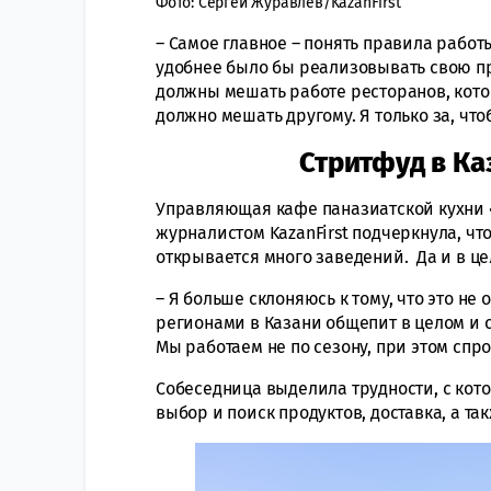
Фото: Сергей Журавлев/KazanFirst
– Самое главное – понять правила работы
удобнее было бы реализовывать свою пр
должны мешать работе ресторанов, кото
должно мешать другому. Я только за, что
Стритфуд в Ка
Управляющая кафе паназиатской кух
журналистом KazanFirst подчеркнула, чт
открывается много заведений. Да и в це
– Я больше склоняюсь к тому, что это не
регионами в Казани общепит в целом и с
Мы работаем не по сезону, при этом спро
Собеседница выделила трудности, с кот
выбор и поиск продуктов, доставка, а та