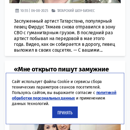
10:55 | 06-08-2025
ТАТАРСКИЙ ШОУ-БИЗНЕС
Заслуженный артист Татарстана, популярный
певец Фирдус Тямаев снова отправился в зону
СВО с гуманитарным грузом. В последний раз
артист побывал на передовой в мае этого
года. Видео, как он собирается в дорогу, певец
выложил в своих соцсетях. — С вашими...
«Мне открыто пишут замужние
женщины»: Фирдус Тямаев
Сайт использует файлы Cookie и сервисы сбора
обсудил с женой причины измен
технических параметров сеансов посетителей.
в семьях
Пользуясь сайтом, вы выражаете согласие с
политикой
обработки персональных данных
и применением
данных технологий.
ПРИНЯТЬ