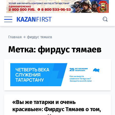
KAZAN
FIRST
Главная
→
фирдус тямаев
Метка:
фирдус тямаев
«Вы же татарки и очень
красивые»: Фирдус Тямаев о том,