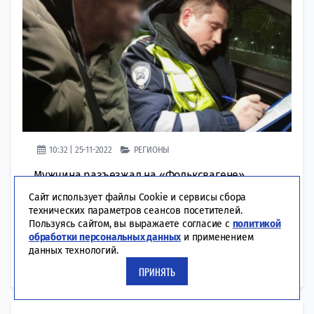
10:32 | 25-11-2022
РЕГИОНЫ
Мужчина разъезжал на «Фольксвагене»,
будучи лишенным прав. Любителя
Сайт использует файлы Cookie и сервисы сбора
отказываться от медосвидетельствования
технических параметров сеансов посетителей.
поймали в Набережных Челнах
Пользуясь сайтом, вы выражаете согласие с
политикой
автоинспекторы. Мужчину задержали у
обработки персональных данных
и применением
филиала КФУ на проспекте Мира этой ночью,
данных технологий.
заподозрив, что он пьян. Известно, что 47-
ПРИНЯТЬ
летний нарушитель ездил без прав. За это и...