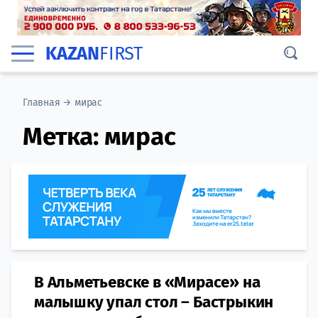
KAZAN
FIRST
Главная
→
мирас
Метка:
мирас
В Альметьевске в «Мирасе» на
малышку упал стол – Бастрыкин