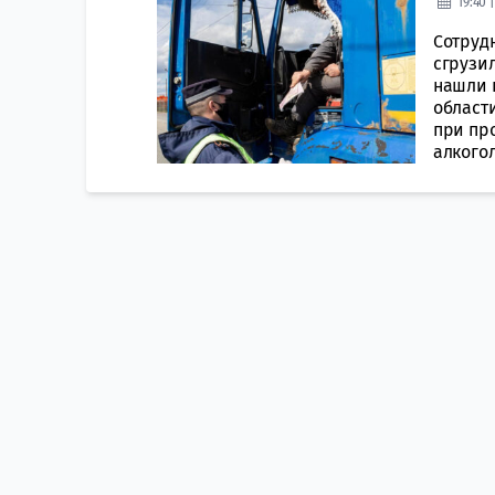
19:40 
Сотрудн
сгрузи
нашли 
област
при пр
алкогол