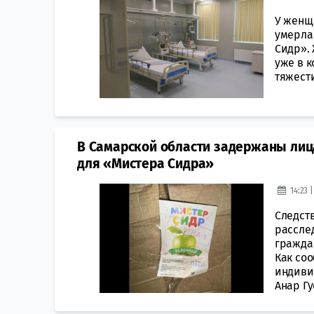
У женщ
умерла
Сидр».
уже в 
тяжести
В Самарской области задержаны лиц
для «Мистера Сидра»
14:23 
Следст
рассле
гражда
Как со
индиви
Анар Гу