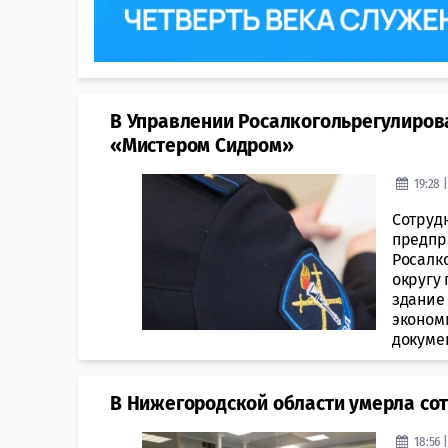
В Управлении Росалкогольрегулиров
«Мистером Сидром»
19:28 
Сотруд
предпр
Росалк
округу
здание
эконом
докумен
В Нижегородской области умерла со
18:56 