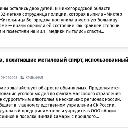
ины остались двое детей. В Нижегородской области
 32-летняя сотрудница полиции, которая выпила «Мистер
 Жительница Богородска поступила в местную больницу
коме — врачи оценили её состояние как крайней степени
 и поместили на ИВЛ. Медики пытались спасти...
а, похитившие метиловый спирт, использованны
| 09-06-2023
КРИМИНАЛ
вие ходатайствует об аресте обвиняемых. Продолжается
дование уголовных дел по фактам массового отравления
н суррогатным алкоголем в нескольких регионах России.
общает в главном следственном управлении СК России,
дуальный предприниматель и учредитель ООО «Анди»
сейнов в поселке Винтай Самары с прошлого...