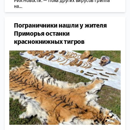
РИА Новости. — Пока других вирусов гриппa
на...
​Пограничники нашли у жителя
Приморья останки
краснокнижных тигров