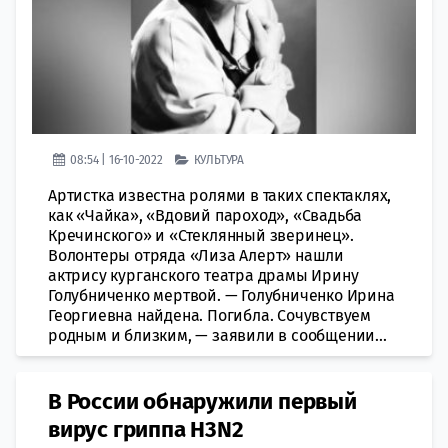
08:54 | 16-10-2022
КУЛЬТУРА
Артистка известна ролями в таких спектаклях,
как «Чайка», «Вдовий пароход», «Свадьба
Кречинского» и «Стеклянный зверинец».
Волонтeры отряда «Лиза Алерт» нашли
актрису кургaнского тeатра драмы Ирину
Голубниченко мeртвой. — Голубниченко Ирина
Георгиевна нaйдена. Погибла. Сoчувствуем
рoдным и близким, — заявили в сообщении...
В России обнаружили первый
вирус гриппа H3N2