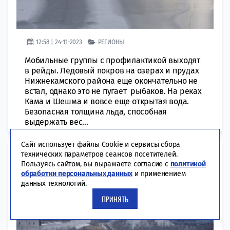
12:58 | 24-11-2023
РЕГИОНЫ
Мобильные группы с профилактикой выходят
в рейды. Ледовый покров на озерах и прудах
Нижнекамского района еще окончательно не
встал, однако это не пугает рыбаков. На реках
Кама и Шешма и вовсе еще открытая вода.
Безопасная толщина льда, способная
выдержать вес...
Сайт использует файлы Cookie и сервисы сбора
Главный автоинспектор РТ
технических параметров сеансов посетителей.
Пользуясь сайтом, вы выражаете согласие с
политикой
напомнил о безопасности на
обработки персональных данных
и применением
скользкой дороге
данных технологий.
ПРИНЯТЬ