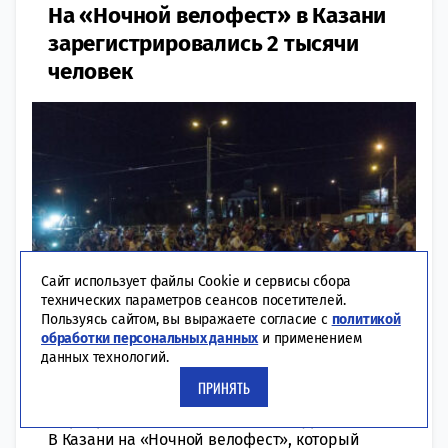
На «Ночной велофест» в Казани
зарегистрировались 2 тысячи
человек
Сайт использует файлы Cookie и сервисы сбора
технических параметров сеансов посетителей.
Пользуясь сайтом, вы выражаете согласие с
политикой
обработки персональных данных
и применением
данных технологий.
01:44 | 13-08-2022
ОБЩЕСТВО
ПРИНЯТЬ
Мероприятие посвящено теме цифровизации.
В Казани на «Ночной велофест», который