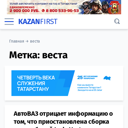
KAZAN
FIRST
Главная
→
веста
Метка:
веста
АвтоВАЗ отрицает информацию о
том, что приостановлена сборка