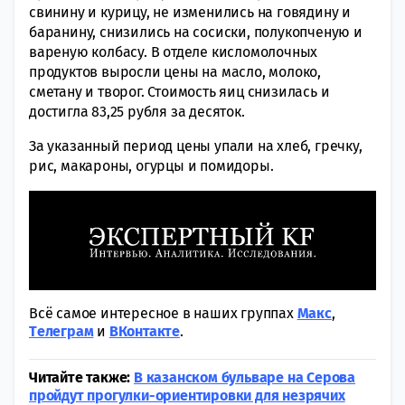
свинину и курицу, не изменились на говядину и
баранину, снизились на сосиски, полукопченую и
вареную колбасу. В отделе кисломолочных
продуктов выросли цены на масло, молоко,
сметану и творог. Стоимость яиц снизилась и
достигла 83,25 рубля за десяток.
За указанный период цены упали на хлеб, гречку,
рис, макароны, огурцы и помидоры.
Всё самое интересное в наших группах
Макс
,
Tелеграм
и
ВКонтакте
.
Читайте также:
В казанском бульваре на Серова
пройдут прогулки-ориентировки для незрячих