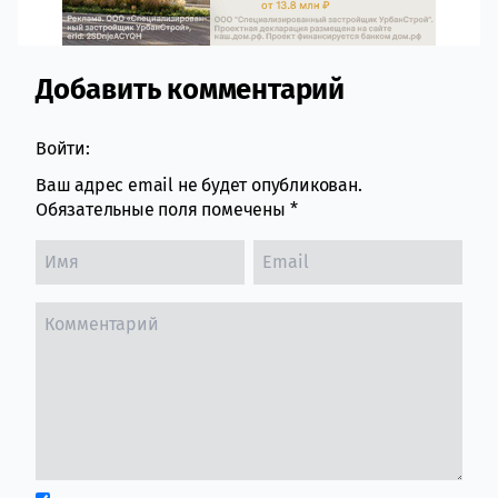
Добавить комментарий
Comment section
Войти:
Ваш адрес email не будет опубликован.
Обязательные поля помечены
*