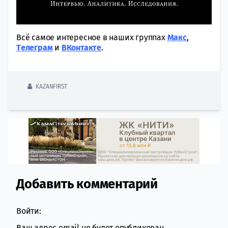
Всё самое интересное в наших группах
Макс
,
Tелеграм
и
ВКонтакте
.
KAZANFIRST
Добавить комментарий
Comment section
Войти:
Ваш адрес email не будет опубликован.