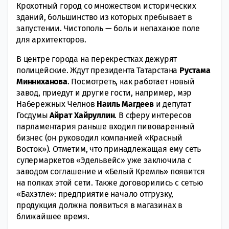
Крохотный город со множеством исторических
зданий, большинство из которых пребывает в
запустении. Чистополь — боль и непаханое поле
для архитекторов.
В центре города на перекрестках дежурят
полицейские. Ждут президента Татарстана
Рустама
Минниханова
. Посмотреть, как работает новый
завод, приедут и другие гости, например, мэр
Набережных Челнов
Наиль Магдеев
и депутат
Госдумы
Айрат Хайруллин
. В сферу интересов
парламентария раньше входил пивоваренный
бизнес (он руководил компанией «Красный
Восток»). Отметим, что принадлежащая ему сеть
супермаркетов «Эдельвейс» уже заключила с
заводом соглашение и «Белый Кремль» появится
на полках этой сети. Также договорились с сетью
«Бахэтле»: предприятие начало отгрузку,
продукция должна появиться в магазинах в
ближайшее время.