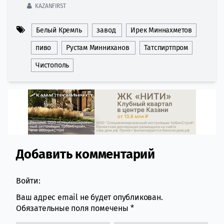
KAZANFIRST
Белый Кремль
завод
Ирек Миннахметов
пиво
Рустам Минниханов
Татспиртпром
Чистополь
Добавить комментарий
Comment section
Войти:
Ваш адрес email не будет опубликован.
Обязательные поля помечены
*