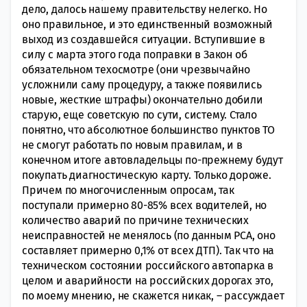
дело, далось нашему правительству нелегко. Но
оно правильное, и это единственный возможный
выход из создавшейся ситуации. Вступившие в
силу с марта этого года поправки в Закон об
обязательном техосмотре (они чрезвычайно
усложнили саму процедуру, а также появились
новые, жесткие штрафы) окончательно добили
старую, еще советскую по сути, систему. Стало
понятно, что абсолютное большинство пунктов ТО
не смогут работать по новым правилам, и в
конечном итоге автовладельцы по-прежнему будут
покупать диагностическую карту. Только дороже.
Причем по многочисленным опросам, так
поступали примерно 80-85% всех водителей, но
количество аварий по причине технических
неисправностей не менялось (по данным РСА, оно
составляет примерно 0,1% от всех ДТП). Так что на
техническом состоянии российского автопарка в
целом и аварийности на российских дорогах это,
по моему мнению, не скажется никак, – рассуждает