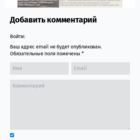
Добавить комментарий
Comment section
Войти:
Ваш адрес email не будет опубликован.
Обязательные поля помечены
*