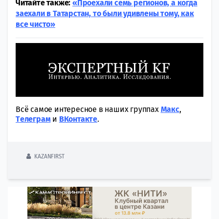
Читайте также:
«Проехали семь регионов, а когда
заехали в Татарстан, то были удивлены тому, как
все чисто»
Всё самое интересное в наших группах
Макс
,
Tелеграм
и
ВКонтакте
.
KAZANFIRST