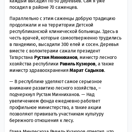
каждый высадил по 50 деревьев. Сам я уже
посадил в районе 70 саженцев.
Параллельно с этим саженцы добрую традицию
продолжали и на территории Детской
республиканской клинической больницы. Здесь в
честь врачей, которые самоотверженно трудились
в пандемию, высадили 300 елей и сосен. Деревья
вместе с волонтерами сажали президент
Татарстана
Рустам Минниханов
, министр лесного
хозяйства республики
Равиль Кузюров
, а также
министр здравоохранения
Марат Садыков
.
— В республике уделяют самое серьезное
внимание развитию лесного хозяйства, –
подчеркнул Рустам Минниханов. — Над
увеличением фонда ежедневно работает
профильное министерство, а такие акции
позволяют прививать участникам культуру
бережного отношения к лесу.
Глава Минлесхоза Равиль Кузюров отметил, что