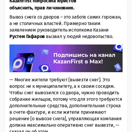
KazanFirst попросила юристов
объяснить, прав ли чиновник.
Вывоз снега со дворов – это забота самих горожан,
а не столичных властей. Примерно таким
заявлением руководитель исполкома Казани
Рустем Гафаров
вызвал у людей недовольство.
— Многие жители требуют [вывезти снег]. Это
вопрос не к муниципалитету, а к своим соседям.
Чтобы снег вывозился со двора, нужно проводить
собрание жильцов, потому что для этого требуются
дополнительные средства, дополнительная строка
в счете-фактуре, и если жители принимают
решение [о вывозе снега], управляющая компания
должна максимально оперативно снег вывезти, —
сказал он об этом.