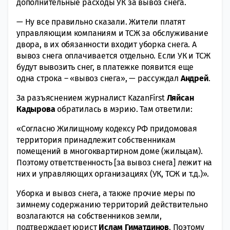
дополнительные расходы УК за вывоз снега.
— Ну все правильно сказали. Жители платят
управляющим компаниям и ТСЖ за обслуживание
двора, в их обязанности входит уборка снега. А
вывоз снега оплачивается отдельно. Если УК и ТСЖ
будут вывозить снег, в платежке появится еще
одна строка – «вывоз снега», — рассуждал
Андрей
.
За разъяснением журналист KazanFirst
Ляйсан
Кадырова
обратилась в мэрию. Там ответили:
«Согласно Жилищному кодексу РФ придомовая
территория принадлежит собственникам
помещений в многоквартирном доме (жильцам).
Поэтому ответственность [за вывоз снега] лежит на
них и управляющих организациях (УК, ТСЖ и т.д.)».
Уборка и вывоз снега, а также прочие меры по
зимнему содержанию территорий действительно
возлагаются на собственников земли,
подтверждает юрист
Ислам Гиматдинов
. Поэтому