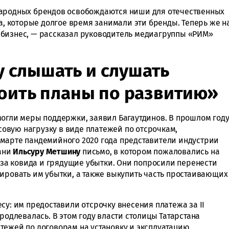
народных брендов освобождаются ниши для отечественных
та, которые долгое время занимали эти бренды. Теперь же н
 бизнес, — рассказал руководитель медиагруппы «РИМ»
 слышать и слушать
роить планы по развитию»
могли меры поддержки, заявил Багаутдинов. В прошлом год
вую нагрузку в виде платежей по отсрочкам,
марте пандемийного 2020 года представители индустрии
ани
Ильсуру Метшину
письмо, в котором пожаловались на
а ковида и грядущие убытки. Они попросили перенести
сировать им убытки, а также выкупить часть простаивающих
су: им предоставили отсрочку внесения платежа за II
родлевалась. В этом году власти столицы Татарстана
тежей по договорам на установку и эксплуатацию