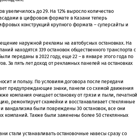
в увеличилось до 29. На 12% выросло количество
асадами в цифровом формате в Казани теперь
цифровых конструкций крупного формата – суперсайты и
мещение наружной рекламы на автобусных остановках. На
аний находятся 339 остановок общественного транспорта с
ли переданы в 2022 году, еще 22 – в январе этого года по
ов. За пять лет доход от рекламных панелей на остановках
осит и пользу. По условиям договора после передачи
ает предупреждающие знаки, панели со схемой движения
кже компания очищает остановку от грязи и пыли, печатно
цию, ремонтирует скамейки и восстанавливает стеклянные
П и вандализма были повреждены 30 остановок, все они
ых компаний. Также были заменены более 50 стеклянных
зани стали устанавливать остановочные навесы сразу со