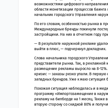
возможностями цифрового направления.
области монетизации процессов баинга 
начальник городского Управления нар
По его словам, особенностью рынка в п
Международные бренды покинули постер
застройщики. На них в отчетном году п
— В результате наружной рекламе удалось
выйти в плюс, — подчеркнул докладчик.
Слова начальника городского Управлен
представители рынка. Так, в рекламной к
размещение рекламы выросло на 8-12%.
кризис — заказы резко упали. В первую о
западных брендов. Уже к маю ситуация 
Похожая ситуация наблюдалась и в меди
программу «Импортозамещение в наружн
рекламу на билборде на 1 месяц. Также
вторую сторону со скидкой 80% и получи