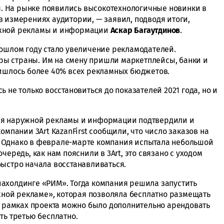
 На рынке появились высокотехнологичные новинки в
в измерениях аудитории, — заявил, подводя итоги,
ужной рекламы и информации
Аскар Багаутдинов
.
рошлом году стало увеличение рекламодателей.
ы страны. Им на смену пришли маркетплейсы, банки и
ришлось более 40% всех рекламных бюджетов.
 не только восстановиться до показателей 2021 года, но и
ия наружной рекламы и информации подтвердили и
омпании 3Art KazanFirst сообщили, что число заказов на
 Однако в феврале-марте компания испытала небольшой
чередь, как нам пояснили в 3Art, это связано с уходом
быстро начала восстанавливаться.
ахолдинге «РИМ». Тогда компания решила запустить
ой рекламе», которая позволяла бесплатно размещать
 в рамках проекта можно было дополнительно арендовать
ть третью бесплатно.