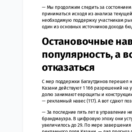
— Мы продолжим следить за состоянием
приниматься исходя из анализа текущей
необходимую поддержку участникам рын
один из основных источников дохода бю
Остановочные на
популярность, а в
отказаться
С мер поддержки Багаутдинов перешел н
Казани действуют 1 166 разрешений на 
долю занимают еврощиты и конструкции с
— рекламный навес (117). А вот сдают п
— За последние пять лет в управление н
брандмауэра. В цифровую эпоху они ус
увеличилось до 29. По мере завершени
рекламного поля Казани, — дал прогноз 