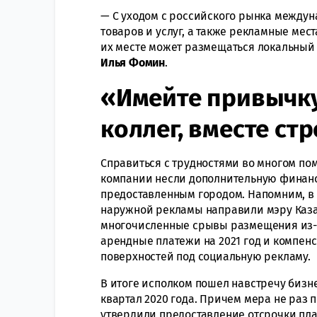
— С уходом с российского рынка между
товаров и услуг, а также рекламные мес
их месте может размещаться локальный
Илья Фомин
.
«Имейте привычку
коллег, вместе ст
Справиться с трудностями во многом по
компании несли дополнительную финансо
предоставленным городом. Напомним, в 
наружной рекламы направили мэру Каз
многочисленные срывы размещения из-з
арендные платежи на 2021 год и компен
поверхностей под социальную рекламу.
В итоге исполком пошел навстречу бизне
квартал 2020 года. Причем мера не раз п
утвердили предоставление отсрочки пла