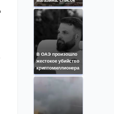
магазина: список
а
В ОАЭ произошло
у
жестокое убийство
криптомиллионера