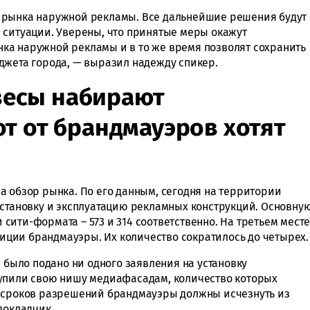
 рынка наружной рекламы. Все дальнейшие решения будут
 ситуации. Уверены, что принятые меры окажут
ка наружной рекламы и в то же время позволят сохранить
джета города, — выразил надежду спикер.
весы набирают
от от брандмауэров хотят
а обзор рынка. По его данным, сегодня на территории
установку и эксплуатацию рекламных конструкций. Основну
ити-формата – 573 и 314 соответственно. На третьем мест
озиции брандмауэры. Их количество сократилось до четырех.
е было подано ни одного заявления на установку
тупили свою нишу медиафасадам, количество которых
я сроков разрешений брандмауэры должны исчезнуть из
докладчик.