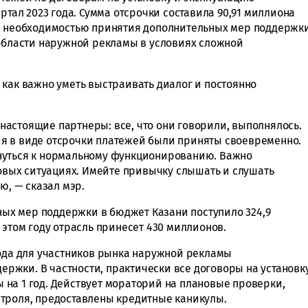
ртал 2023 года. Сумма отсрочки составила 90,91 миллиона
 с необходимостью принятия дополнительных мер поддержк
 области наружной рекламы в условиях сложной
 как важно уметь выстраивать диалог и постоянно
астоящие партнеры: все, что они говорили, выполнялось.
я в виде отсрочки платежей были приняты своевременно.
нуться к нормальному функционированию. Важно
совых ситуациях. Имейте привычку слышать и слушать
ю, — сказал мэр.
нных мер поддержки в бюджет Казани поступило 324,9
 этом году отрасль принесет 430 миллионов.
года для участников рынка наружной рекламы
жки. В частности, практически все договоры на установк
на 1 год. Действует мораторий на плановые проверки,
троля, предоставлены кредитные каникулы.