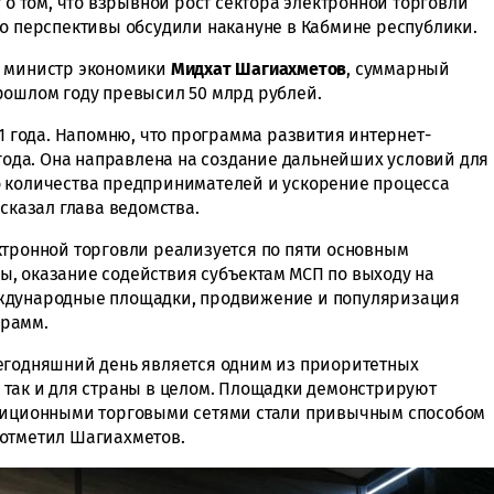
т о том, что взрывной рост сектора электронной торговли
го перспективы обсудили накануне в Кабмине республики.
— министр экономики
Мидхат Шагиахметов
, суммарный
рошлом году превысил 50 млрд рублей.
21 года. Напомню, что программа развития интернет-
 года. Она направлена на создание дальнейших условий для
о количества предпринимателей и ускорение процесса
ссказал глава ведомства.
ктронной торговли реализуется по пяти основным
, оказание содействия субъектам МСП по выходу на
еждународные площадки, продвижение и популяризация
грамм.
егодняшний день является одним из приоритетных
 так и для страны в целом. Площадки демонстрируют
адиционными торговыми сетями стали привычным способом
 отметил Шагиахметов.