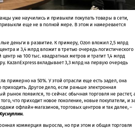
станцы уже научились и привыкли покупать товары в сети,
ривыкли еще не в полной мере. В этом и намеревается
ые деньги в развитие. К примеру, Ozon вложил 2,5 млрд
ентра и 3,4 млрд вложит в третью очередь логистического
й центр на 100 тыс. квадратных метров и тратит 1,4 млрд
у. KazanExpress вкладывает 3,3 млрд на первую очередь
а примерно на 50%. У этой отрасли еще есть задел, она
но приходить. Другое дело, если раньше электронная
ый рынок появился, то сейчас обычная торговля не растет, 
т того, что приходит новое поколение, новые покупатели, и з
родажи офлайн-магазинов, торговых центров и так далее, –
Хуснуллин
.
ктронная коммерция выросла, но при этом и общая торговля