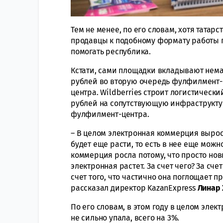
Тем не менее, по его словам, хотя татар
продавцы к подобному формату работы п
помогать республика.
Кстати, сами площадки вкладывают немал
рублей во вторую очередь фулфилмент-ц
центра. Wildberries строит логистически
рублей на сопутствующую инфраструктур
фулфилмент-центра.
– В целом электронная коммерция выросл
будет еще расти, то есть в нее еще мож
коммерция росла потому, что просто нов
электронная растет. За счет чего? За сче
счет того, что частично она поглощает п
рассказал директор KazanExpress
Линар 
По его словам, в этом году в целом эле
не сильно упала, всего на 3%.