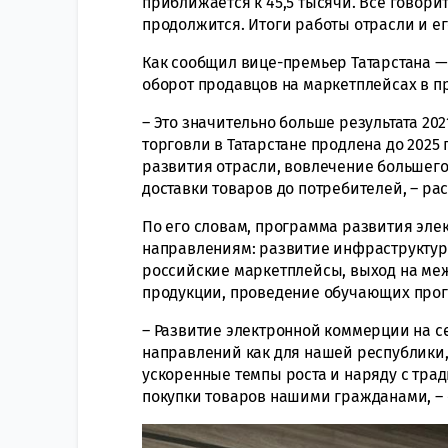
приближается к 45,5 тысячи. Все говори
продолжится. Итоги работы отрасли и е
Как сообщил вице-премьер Татарстана 
оборот продавцов на маркетплейсах в п
– Это значительно больше результата 20
торговли в Татарстане продлена до 2025
развития отрасли, вовлечение большег
доставки товаров до потребителей, – ра
По его словам, программа развития эле
направлениям: развитие инфраструктуры
российские маркетплейсы, выход на м
продукции, проведение обучающих про
– Развитие электронной коммерции на с
направлений как для нашей республики,
ускоренные темпы роста и наряду с тр
покупки товаров нашими гражданами, –