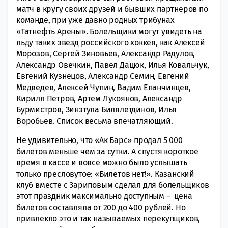
матч в кругу своих друзей и бывших партнеров по
команде, при уже давно родных трибунах
«Татнефть Арены». Болельщики могут увидеть на
льду таких звезд российского хоккея, как Алексей
Морозов, Сергей Зиновьев, Александр Радулов,
Александр Овечкин, Павел Дацюк, Илья Ковальчук,
Евгений Кузнецов, Александр Семин, Евгений
Медведев, Алексей Чупин, Вадим Епанчинцев,
Кирилл Петров, Артем Лукоянов, Александр
Бурмистров, Зинэтула Билялетдинов, Илья
Воробьев. Список весьма впечатляющий.
Не удивительно, что «Ак Барс» продал 5 000
билетов меньше чем за сутки. А спустя короткое
время в кассе и вовсе можно было услышать
только пресловутое: «Билетов нет!». Казанский
клуб вместе с Зариповым сделал для болельщиков
этот праздник максимально доступным – цена
билетов составляла от 200 до 400 рублей. Но
привлекло это и так называемых перекупщиков,