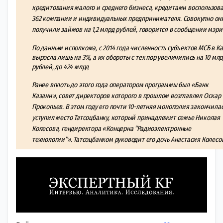
кредитования малого и среднего бизнеса, кредитами воспользов
362 компании и индивидуальных предпринимателя. Совокупно он
получили займов на 1,2 млрд рублей, говорится в сообщении мэри
По данным исполкома, с 2014 года численность субъектов МСБ в К
выросла лишь на 3%, а их обороты с тех пор увеличились на 10 млр
рублей, до 424 млрд
Ранее вплоть до этого года оператором программы был «Банк
Казани»,
совет директоров которого в прошлом возглавлял
Оскар
Прокопьев.
В этом году его почти 10-летняя монополия закончилас
уступил место Татсоцбанку, который принадлежит семье
Николая
Колесова
, гендиректора
«Концерна “Радиоэлектронные
технологии”».
Татсоцбанком руководит его дочь
Анастасия Колесо