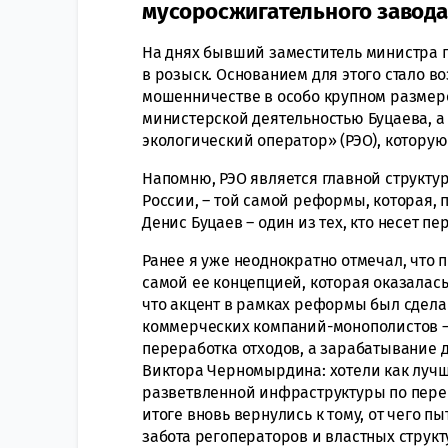
мусоросжигательного завода 
На днях бывший заместитель министра 
в розыск. Основанием для этого стало в
мошенничестве в особо крупном размере (ч
министерской деятельностью Буцаева, а
экологический оператор» (РЭО), которую 
Напомню, РЭО является главной структу
России, – той самой реформы, которая, 
Денис Буцаев – один из тех, кто несет п
Ранее я уже неоднократно отмечал, чт
самой ее концепцией, которая оказалас
что акцент в рамках реформы был сделан
коммерческих компаний-монополистов – 
переработка отходов, а зарабатывание д
Виктора Черномырдина: хотели как лучше
разветвленной инфраструктуры по пере
итоге вновь вернулись к тому, от чего п
забота регоператоров и властных структ