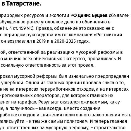
в Татарстане.
природных ресурсов и экологии РФ
Денис Буцаев
объявлен
озбужденное ранее уголовное дело по обвинению в
. 4 ст. 159 УК). Правда, обвинение это связано не с
 с периодом руководства им госкомпанией «Российский
он возглавлял в 2019 и в 2020–2025 годах.
рой, ответственной за реализацию мусорной реформы в
по мнению всех объективных экспертов, провалилась. И
ерсональную ответственность за этот провал.
о провал мусорной реформы был изначально предопределен
ь ущербной. Одной из главных причин провала считаю то,
 не на интересах переработчиков отходов, а на интересах
региональных операторов, для которых главное не
енег на тарифах. Результат оказался ожидаемым, как у
, а получилось – как всегда. Вместо создания
работке отходов и снижения полигонного захоронения мы 
ытались уйти – к тем же самым полигонам. И теперь главная
ур, ответственных за мусорную реформу, – строительство