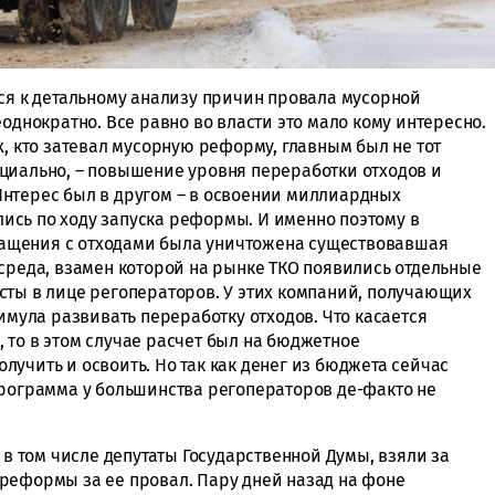
ься к детальному анализу причин провала мусорной
еоднократно. Все равно во власти это мало кому интересно.
х, кто затевал мусорную реформу, главным был не тот
циально, – повышение уровня переработки отходов и
нтерес был в другом – в освоении миллиардных
сь по ходу запуска реформы. И именно поэтому в
ащения с отходами была уничтожена существовавшая
 среда, взамен которой на рынке ТКО появились отдельные
сты в лице регоператоров. У этих компаний, получающих
тимула развивать переработку отходов. Что касается
 то в этом случае расчет был на бюджетное
учить и освоить. Но так как денег из бюджета сейчас
программа у большинства регоператоров де-факто не
 в том числе депутаты Государственной Думы, взяли за
реформы за ее провал. Пару дней назад на фоне