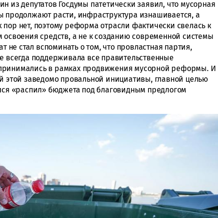
н из депутатов Госдумы патетически заявил, что мусорная
ы продолжают расти, инфраструктура изнашивается, а
 пор нет, поэтому реформа отрасли фактически свелась к
м освоения средств, а не к созданию современной системы
ат не стал вспоминать о том, что провластная партия,
ее всегда поддерживала все правительственные
 принимались в рамках продвижения мусорной реформы. И
ой этой заведомо провальной инициативы, главной целью
ялся «распил» бюджета под благовидным предлогом