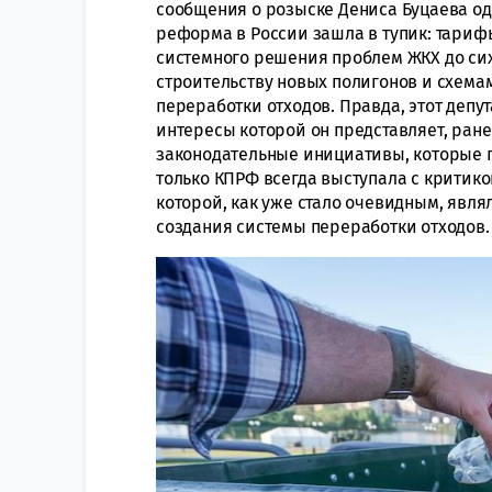
сообщения о розыске Дениса Буцаева оди
реформа в России зашла в тупик: тариф
системного решения проблем ЖКХ до сих
строительству новых полигонов и схема
переработки отходов. Правда, этот депут
интересы которой он представляет, ран
законодательные инициативы, которые
только КПРФ всегда выступала с критик
которой, как уже стало очевидным, явл
создания системы переработки отходов.