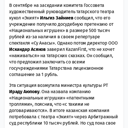
В сентябре на заседании комитета Госсовета
художественный руководитель татарского театра
кукол «Экият»
Ильгиз Зайниев
сообщил, что его
учреждение получило досудебную претензию от
«Национальных игрушек» в размере 500 тысяч
рублей из-за наличия в своем репертуаре
спектакля «Су Анасы». Однако потом директор ООО
Искандар Асянов
заверил KazanFirst, что не хочет
«наживаться» на татарских сказках. Он сообщил,
что предложил заключить со всеми
госучреждениями Татарстана лицензионное
соглашение за 1 рубль.
Эта ситуация возмутила министра культуры РТ
Ираду Аюпову
. Она назвала компанию
«Национальные игрушки» «патентными
троллями», пояснив, что «с такими не
договариваются». В итоге казанская компания
потребовала с театра «Экият» через Арбитражный
суд республики 10 тысяч рублей. Но суд пока свое