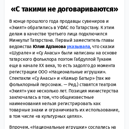
«С такими не договариваются»
В конце прошлого года продавцы сувениров и
«Экият» обратились в УФАС по Татарстану. К этим
делам в качестве третьего лица подключился
Минкульт Татарстана. Первый заместитель главы
ведомства
Юлия Адгамова
указывала
, что сказки
«Шурале» и «Су Анасы» были написаны на основе
татарского фольклора поэтом Габдуллой Тукаем
еще в начале XX века, то есть задолго до момента
регистрации ООО «Национальные игрушки».
Спектакли «Су Анасы» и «Камыр Батыр» (так же
фольклорный персонаж. — Ред.) ставятся театром
«Экият» уже несколько лет. Позиция министерства
заключалась в том, что общеизвестные
наименования нельзя регистрировать как
товарные знаки и ограничивать их использование,
в том числе «в культурных целях».
Впрочем, «Национальные игрушки» сослались на