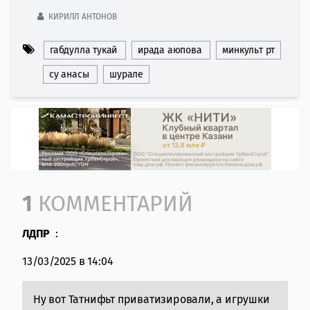
КИРИЛЛ АНТОНОВ
габдулла тукай
ирада аюпова
минкульт рт
су анасы
шурале
Comment section
1
КОММЕНТАРИЙ
ЛДПР
:
13/03/2025 в 14:04
Ну вот Татнифьт приватизировали, а игрушки