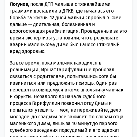
Логунов
, после ДТП малыша с тяжелейшими
травмами доставили в ДРКБ, где началась его
борьба за жизнь. 12 дней мальчик пробыл в коме,
дальше — длительная, болезненная и
дорогостоящая реабилитация. Проведенные за это
время экспертизы установили, что в результате
аварии маленькому Диме был нанесен тяжелый
вред здоровью.
За все время, пока мальчик находился в
реанимации, Иршат Гарифуллин не пробовал
связаться с родителями, попытавшись хотя бы
извиниться или предложить помощь. Один раз
передал находящемуся в коме школьнику чак-чак
и фрукты. Незадолго до начала судебного
процесса Гарифуллин позвонил отцу Димы и
попытался утешить — мол, не переживайте, дело
молодое, до свадьбы все заживет. По словам отца
маленького Димы, лишь за 10 минут до первого
судебного заседания подсудимый и его адвокат
предложили пойти на мировую, «оценив» свою