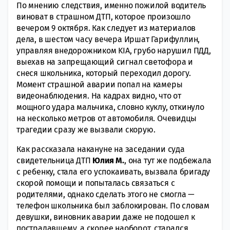
По мнению следствия, именно пожилой водитель
виноват в страшном ДТП, которое произошло
вечером 9 октября. Как следует из материалов
дела, в шестом часу вечера Иршат Гарифуллин,
управляя внедорожником KIA, грубо нарушил ПДД,
выехав на запрещающий сигнал светофора и
снеся школьника, который переходил дорогу.
Момент страшной аварии попал на камеры
видеонаблюдения. На кадрах видно, что от
мощного удара мальчика, словно куклу, откинуло
на несколько метров от автомобиля. Очевидцы
трагедии сразу же вызвали скорую.
Как рассказала накануне на заседании суда
свидетельница ДТП
Юлия М.
, она тут же подбежала
с ребенку, стала его успокаивать, вызвала бригаду
скорой помощи и попыталась связаться с
родителями, однако сделать этого не смогла —
телефон школьника был заблокирован. По словам
девушки, виновник аварии даже не подошел к
пострадавшему, а скорее наоборот, старался