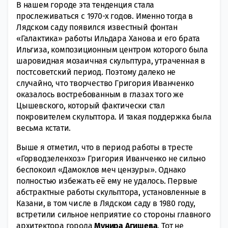
В нашем городе эта тенденция стала
прослеживаться с 1970-х годов. Именно тогда в
Лядском саду появился известный фонтан
«Галактика» работы Ильдара Ханова и его брата
Ильгиза, композиционным центром которого была
шаровидная мозаичная скульптура, утраченная в
постсоветский период. Поэтому далеко не
случайно, что творчество Григория Иванченко
оказалось востребованным в глазах того же
Цышевского, который фактически стал
покровителем скульптора. И такая поддержка была
весьма кстати.
Выше я отметил, что в период работы в тресте
«Горводзеленхоз» Григория Иванченко не сильно
беспокоил «Дамоклов меч цензуры». Однако
полностью избежать её ему не удалось. Первые
абстрактные работы скульптора, установленные в
Казани, в том числе в Лядском саду в 1980 году,
встретили сильное неприятие со стороны главного
архитектора города
Мунира Агишева
. Тот не