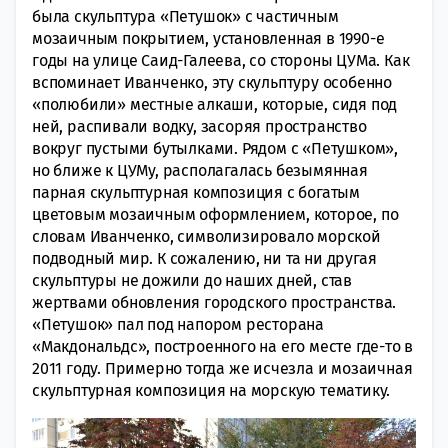
была скульптура «Петушок» с частичным
мозаичным покрытием, установленная в 1990-е
годы на улице Саид-Галеева, со стороны ЦУМа. Как
вспоминает Иванченко, эту скульптуру особенно
«полюбили» местные алкаши, которые, сидя под
ней, распивали водку, засоряя пространство
вокруг пустыми бутылками. Рядом с «Петушком»,
но ближе к ЦУМу, располагалась безымянная
парная скульптурная композиция с богатым
цветовым мозаичным оформлением, которое, по
словам Иванченко, символизировало морской
подводный мир. К сожалению, ни та ни другая
скульптуры не дожили до наших дней, став
жертвами обновления городского пространства.
«Петушок» пал под напором ресторана
«Макдональдс», построенного на его месте где-то в
2011 году. Примерно тогда же исчезла и мозаичная
скульптурная композиция на морскую тематику.