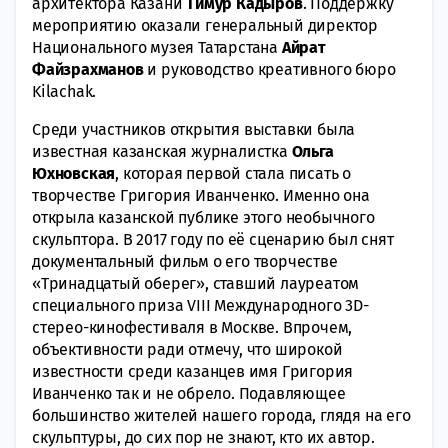
архитектора Казани
Тимур Кадыров
. Поддержку
мероприятию оказали генеральный директор
Национального музея Татарстана
Айрат
Файзрахманов
и руководство креативного бюро
Kilachak.
Среди участников открытия выставки была
известная казанская журналистка
Ольга
Юхновская
, которая первой стала писать о
творчестве Григория Иванченко. Именно она
открыла казанской публике этого необычного
скульптора. В 2017 году по её сценарию был снят
документальный фильм о его творчестве
«Тринадцатый оберег», ставший лауреатом
специального приза VIII Международного 3D-
стерео-кинофестиваля в Москве. Впрочем,
объективности ради отмечу, что широкой
известности среди казанцев имя Григория
Иванченко так и не обрело. Подавляющее
большинство жителей нашего города, глядя на его
скульптуры, до сих пор не знают, кто их автор.