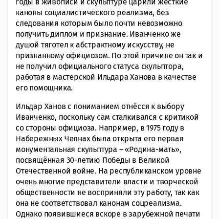
годы в живописи и скульптуре царили жёсткие
каноны социалистического реализма, без
следования которым было почти невозможно
получить диплом и признание. Иванченко же
душой тяготел к абстрактному искусству, не
признанному официозом. По этой причине он так и
не получил официального статуса скульптора,
работая в мастерской Ильдара Ханова в качестве
его помощника.
Ильдар Ханов с пониманием отнёсся к выбору
Иванченко, поскольку сам сталкивался с критикой
со стороны официоза. Например, в 1975 году в
Набережных Челнах была открыта его первая
монументальная скульптура – «Родина-мать»,
посвящённая 30-летию Победы в Великой
Отечественной войне. На республиканском уровне
очень многие представители власти и творческой
общественности не восприняли эту работу, так как
она не соответствовал канонам соцреализма.
Однако появившиеся вскоре в зарубежной печати