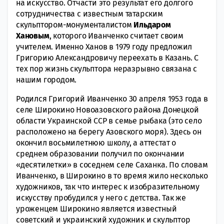
на искусство. Отчасти это результат его долгого
сотрудничества с известным татарским
скульптором-монументалистом
Ильдаром
Хановым
, которого Иванченко считает своим
учителем. Именно Ханов в 1979 году предложил
Григорию Александровичу переехать в Казань. С
тех пор жизнь скульптора неразрывно связана с
нашим городом.
Родился Григорий Иванченко 30 апреля 1953 года в
селе Широкино Новоазовского района Донецкой
области Украинской ССР в семье рыбака (это село
расположено на берегу Азовского моря). Здесь он
окончил восьмилетнюю школу, а аттестат о
среднем образовании получил по окончании
«десятилетки» в соседнем селе Саханка. По словам
Иванченко, в Широкино в то время жило несколько
художников, так что интерес к изобразительному
искусству пробудился у него с детства. Так же
уроженцем Широкино является известный
советский и украинский художник и скульптор