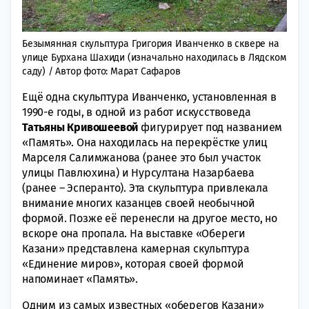
Безымянная скульптура Григория Иванченко в сквере на
улице Бурхана Шахиди (изначально находилась в Лядском
саду) / Автор фото: Марат Сафаров
Ещё одна скульптура Иванченко, установленная в
1990-е годы, в одной из работ искусствоведа
Татьяны Кривошеевой
фигурирует под названием
«Память». Она находилась на перекрёстке улиц
Марселя Салимжанова (ранее это был участок
улицы Павлюхина) и Нурсултана Назарбаева
(ранее – Эсперанто). Эта скульптура привлекала
внимание многих казанцев своей необычной
формой. Позже её перенесли на другое место, но
вскоре она пропала. На выставке «Обереги
Казани» представлена камерная скульптура
«Единение миров», которая своей формой
напоминает «Память».
Одним из самых известных «оберегов Казани»