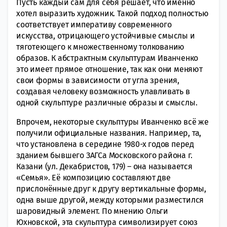
Пусть каждый сам для себя решает, что именно
хотел выразить художник. Такой подход полностью
соответствует императиву современного
искусства, отрицающего устойчивые смыслы и
тяготеющего к множественному толкованию
образов. К абстрактным скульптурам Иванченко
это имеет прямое отношение, так как они меняют
свои формы в зависимости от угла зрения,
создавая человеку возможность улавливать в
одной скульптуре различные образы и смыслы.
Впрочем, некоторые скульптуры Иванченко всё же
получили официальные названия. Например, та,
что установлена в середине 1980-х годов перед
зданием бывшего ЗАГСа Московского района г.
Казани (ул. Декабристов, 179) – она называется
«Семья». Её композицию составляют две
прислонённые друг к другу вертикальные формы,
одна выше другой, между которыми разместился
шаровидный элемент. По мнению Ольги
Юхновской, эта скульптура символизирует союз