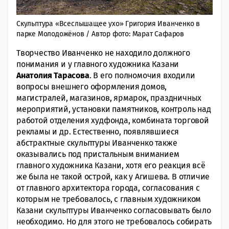
Скульптура «Всеслышащее ухо» Григория Иванченко в
парке Молодожёнов / Автор фото: Марат Сафаров
Творчество Иванченко не находило должного
понимания и у главного художника Казани
Анатолия Тарасова
. В его полномочия входили
вопросы внешнего оформления домов,
магистралей, магазинов, ярмарок, праздничных
мероприятий, установки памятников, контроль над
работой отделения худфонда, комбината торговой
рекламы и др. Естественно, появлявшиеся
абстрактные скульптуры Иванченко также
оказывались под пристальным вниманием
главного художника Казани, хотя его реакция всё
же была не такой острой, как у Агишева. В отличие
от главного архитектора города, согласования с
которым не требовалось, с главным художником
Казани скульптуры Иванченко согласовывать было
необходимо. Но для этого не требовалось собирать