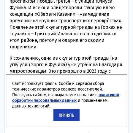
проспектом Победы, третья – с улицей Юлиуса
Фучика. И все они олицетворяли главную идею
концепции «Обереги Казани» – «замедление
времени» на крупных транспортных перекрёстках.
Появление этой скульптурной триады на Горках не
случайно – Григорий Иванченко в те годы жил в
этом районе, поэтому и одарил его своими
творениями.
К сожалению, одна из скульптур этой триады (на
углу улиц Зорге и Фучика) уже утрачена благодаря
метростроевцам. Это произошло в 2023 году с
началом строительства станции метро «100-летие
Сайт использует файлы Cookie и сервисы сбора
ТАССР». Место расположения скульптуры попало в
технических параметров сеансов посетителей.
зону возведения временного объездного проезда.
Пользуясь сайтом, вы выражаете согласие с
политикой
Вместо того, чтобы передвинуть её на свободное
обработки персональных данных
и применением
место, строители без согласования с властями
данных технологий.
города сначала бросили её на стройплощадке, где
ПРИНЯТЬ
мне удалось увидеть её, но позже скульптура
исчезла.