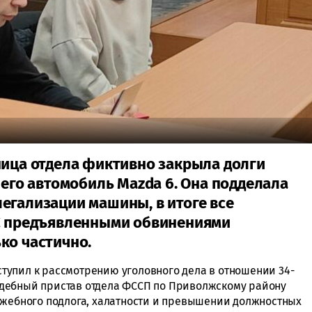
ница отдела фиктивно закрыла долги
него автомобиль Mazda 6. Она подделала
егализации машины, в итоге все
 С предъявленными обвинениями
ко частично.
тупил к рассмотрению уголовного дела в отношении 34-
удебный пристав отдела ФССП по Приволжскому району
ужебного подлога, халатности и превышении должностных