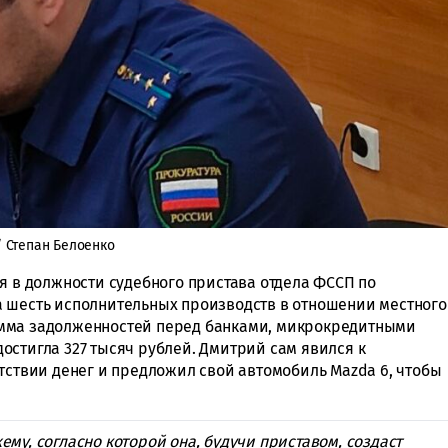
/ Степан Белоенко
я в должности судебного пристава отдела ФССП по
а шесть исполнительных производств в отношении местного
умма задолженностей перед банками, микрокредитными
остигла 327 тысяч рублей. Дмитрий сам явился к
тствии денег и предложил свой автомобиль Mazda 6, чтобы
му, согласно которой она, будучи приставом, создаст