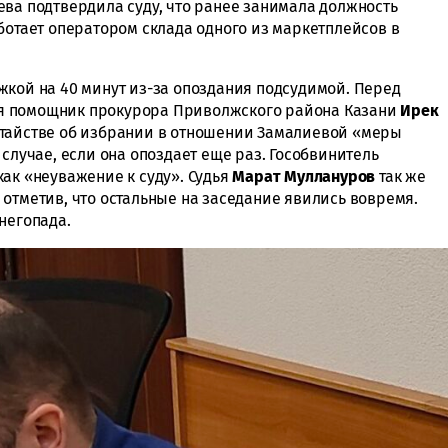
ева подтвердила суду, что ранее занимала должность
ботает оператором склада одного из маркетплейсов в
жкой на 40 минут из-за опоздания подсудимой. Перед
я помощник прокурора Приволжского района Казани
Ирек
тайстве об избрании в отношении Замалиевой «меры
 случае, если она опоздает еще раз. Гособвинитель
ак «неуважение к суду». Судья
Марат Муллануров
так же
отметив, что остальные на заседание явились вовремя.
снегопада.