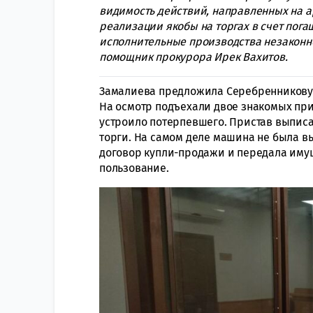
видимость действий, направленных на 
реализации якобы на торгах в счет пога
исполнительные производства незаконн
помощник прокурора Ирек Вахитов.
Замалиева предложила Серебренникову в
На осмотр подъехали двое знакомых прис
устроило потерпевшего. Пристав выпис
торги. На самом деле машина не была в
договор купли-продажи и передала имущ
пользование.