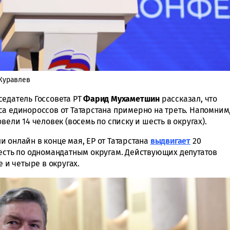
 Журавлев
седатель Госсовета РТ
Фарид Мухаметшин
рассказал, что
а единороссов от Татарстана примерно на треть. Напомним
вели 14 человек (восемь по списку и шесть в округах).
 онлайн в конце мая, ЕР от Татарстана
выдвигает
20
шесть по одномандатным округам. Действующих депутатов
е и четыре в округах.