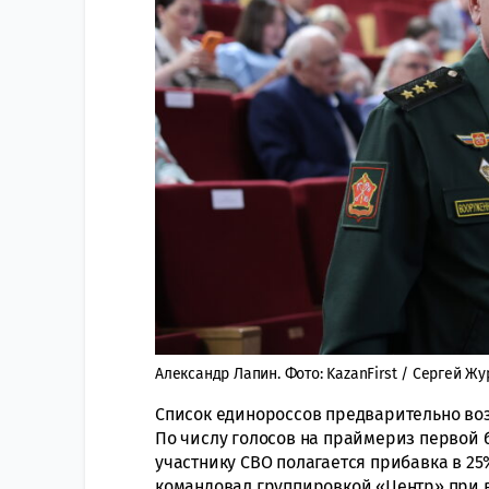
Александр Лапин. Фото: KazanFirst / Сергей Ж
Список единороссов предварительно во
По числу голосов на праймериз первой 
участнику СВО полагается прибавка в 25%
командовал группировкой «Центр» при 