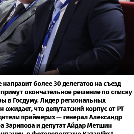
 направит более 30 делегатов на съезд
я примут окончательное решение по списку
ры в Госдуму. Лидер региональных
ожидает, что депутатский корпус от РТ
дители праймериз — генерал Александр
а Зарипова и депутат Айдар Метшин
ампании, в фоторепортаже KazanFirst.