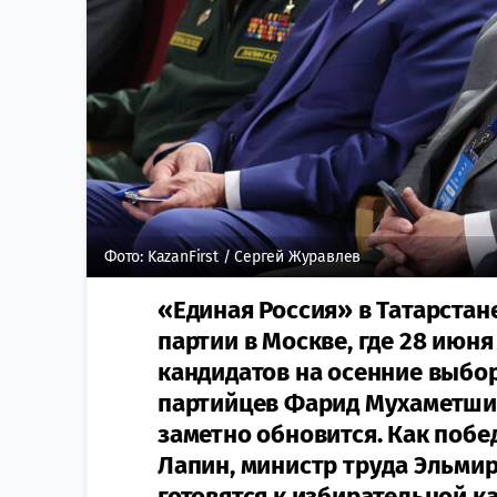
Фото: KazanFirst / Сергей Журавлев
«Единая Россия» в Татарстане
партии в Москве, где 28 июн
кандидатов на осенние выбо
партийцев Фарид Мухаметшин 
заметно обновится. Как побе
Лапин, министр труда Эльмир
готовятся к избирательной к