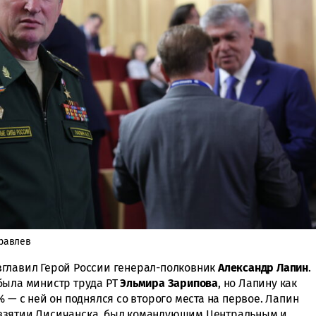
уравлев
зглавил Герой России генерал-полковник
Александр Лапин
.
была министр труда РТ
Эльмира Зарипова
, но Лапину как
 — с ней он поднялся со второго места на первое. Лапин
взятии Лисичанска, был командующим Центральным и