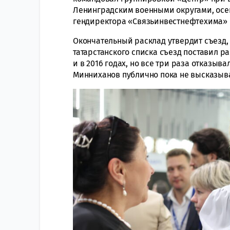
Ленинградским военными округами, осен
гендиректора «Связьинвестнефтехима» 
Окончательный расклад утвердит съезд, 
татарстанского списка съезд поставил р
и в 2016 годах, но все три раза отказы
Минниханов публично пока не высказыв