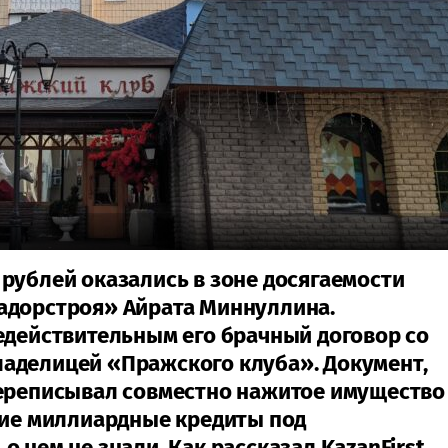
рублей оказались в зоне досягаемости
адорстроя» Айрата Миннуллина.
едействительным его брачный договор со
аделицей «Пражского клуба». Документ,
переписывал совместно нажитое имущество
вшие миллиардные кредиты под
 нем не знали. Как рассказал KazanFirst