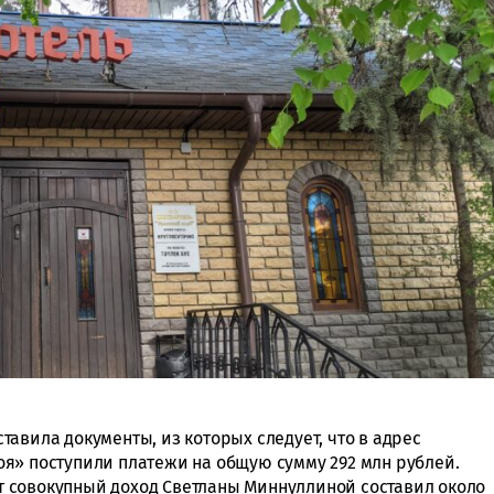
авила документы, из которых следует, что в адрес
я» поступили платежи на общую сумму 292 млн рублей.
лет совокупный доход Светланы Миннуллиной составил около