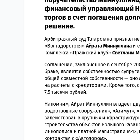
финансовый управляющий Ник
торгов в счет погашения дол
решение.
Арбитражный суд Татарстана признал н
«Волгадорстроя»
Айрата Миннуллина
и е
комплекса «Пражский клуб»
Светланы М
Соглашение, заключенное в сентябре 200
браке, является собственностью супруг
общей совместной собственности — оно 
на расчеты с кредиторами. Кроме того,
7,5 тысячи рублей.
Напомним, Айрат Миннуллин владеет дв
водоотводные сооружения», «Азимут», «
задействован в крупных инфраструктурн
строительства объектов Большого казанс
Иннополиса и платной магистрали М-12, 
контрактам с «Автодором».