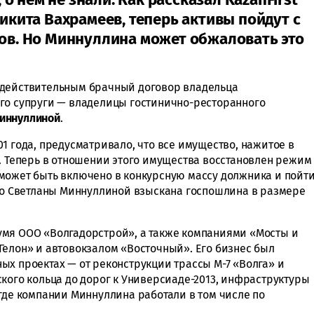
ита Вахрамеев, теперь активы пойдут с
гов. Но Миннуллина может обжаловать это
едействительным брачный договор владельца
го супруги — владелицы гостинично-ресторанного
иннуллиной
.
1 года, предусматривало, что все имущество, нажитое в
и. Теперь в отношении этого имущества восстановлен режим
может быть включено в конкурсную массу должника и пойт
 со Светланы Миннуллиной взыскана госпошлина в размере
умя ООО «Волгадорстрой», а также компаниями «Мосты и
Гелон» и автовокзалом «Восточный». Его бизнес был
ых проектах — от реконструкции трассы М-7 «Волга» и
кого кольца до дорог к Универсиаде-2013, инфраструктуры
где компании Миннуллина работали в том числе по