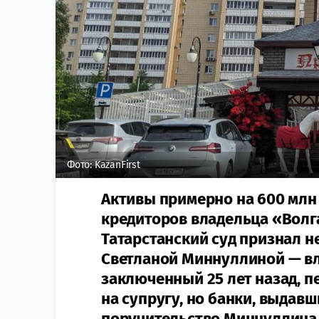
Фото: KazanFirst
Активы примерно на 600 млн 
кредиторов владельца «Волг
Татарстанский суд признал н
Светланой Миннуллиной — вл
заключенный 25 лет назад, 
на супругу, но банки, выда
поручительство Миннуллина, о