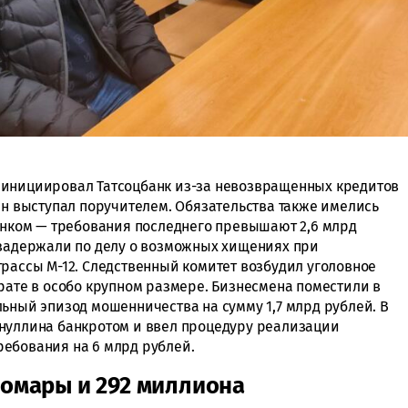
 инициировал Татсоцбанк из-за невозвращенных кредитов
ен выступал поручителем. Обязательства также имелись
Банком — требования последнего превышают 2,6 млрд
 задержали по делу о возможных хищениях при
трассы М-12. Следственный комитет возбудил уголовное
рате в особо крупном размере. Бизнесмена поместили в
льный эпизод мошенничества на сумму 1,7 млрд рублей. В
уллина банкротом и ввел процедуру реализации
ебования на 6 млрд рублей.
 омары и 292 миллиона