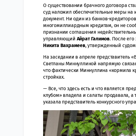
О существовании брачного договора стал
суд наложил обеспечительные меры на 
документ. Ни один из банков-кредиторов
многомиллиардным кредитам, он не сооб
признании соглашения недействительн
управляющий
Айрат Галимов
. После ег
Никита Вахрамеев
, утвержденный судом
На заседании в апреле представитель 
Светланы Миннуллиной напрямую связан
что фактически Миннуллина «кормила к
стройках.
— Все, что здесь есть и что является пр
клубом» владела и салаты продавала, а т
указала представитель конкурсного уп