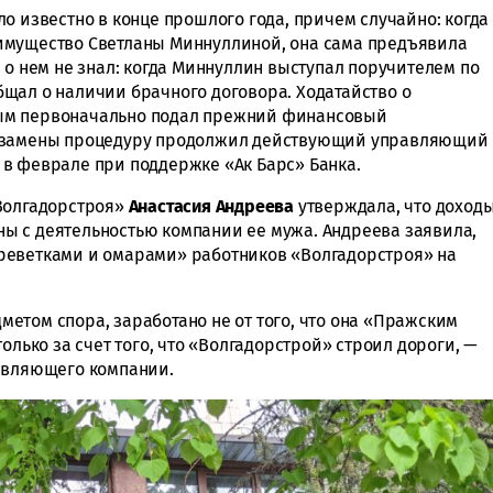
о известно в конце прошлого года, причем случайно: когда
имущество Светланы Миннуллиной, она сама предъявила
 о нем не знал: когда Миннуллин выступал поручителем по
щал о наличии брачного договора. Ходатайство о
ым первоначально подал прежний финансовый
о замены процедуру продолжил действующий управляющий
 в феврале при поддержке «Ак Барс» Банка.
«Волгадорстроя»
Анастасия Андреева
утверждала, что доход
ы с деятельностью компании ее мужа. Андреева заявила,
реветками и омарами» работников «Волгадорстроя» на
едметом спора, заработано не от того, что она «Пражским
олько за счет того, что «Волгадорстрой» строил дороги, —
равляющего компании.