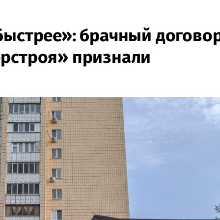
быстрее»: брачный догово
орстроя» признали