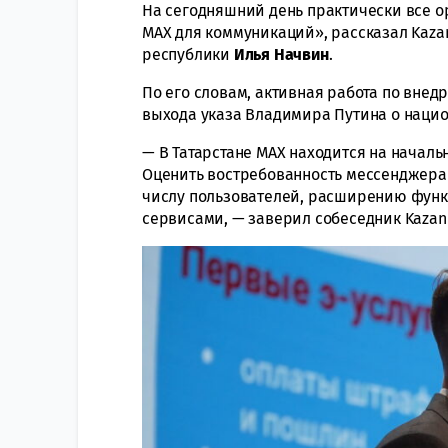
На сегодняшний день практически все о
МАХ для коммуникаций», рассказал Kaza
республики
Илья Начвин
.
По его словам, активная работа по внед
выхода указа Владимира Путина о наци
— В Татарстане МАХ находится на началь
Оценить востребованность мессенджера
числу пользователей, расширению функ
сервисами, — заверил собеседник KazanF