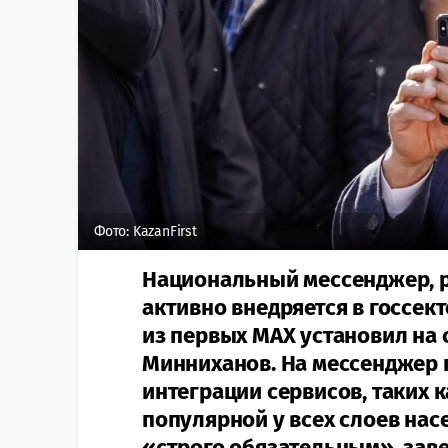
Фото: KazanFirst
Национальный мессенджер, 
активно внедряется в госсекто
из первых MAX установил на 
Минниханов. На мессенджер п
интеграции сервисов, таких 
популярной у всех слоев нас
«строго обязательным», зав