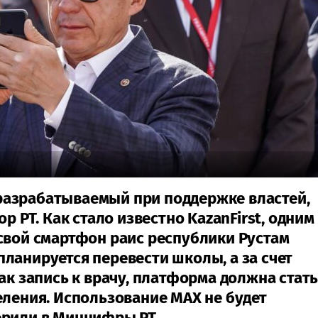
разрабатываемый при поддержке властей,
р РТ. Как стало известно KazanFirst, одним
свой смартфон раис республики Рустам
ланируется перевести школы, а за счет
как запись к врачу, платформа должна стат
еления. Использование MAX не будет
ерили в Минцифры РТ.