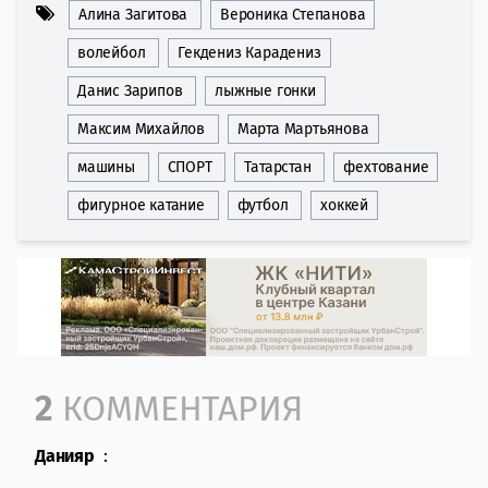
Алина Загитова
Вероника Степанова
волейбол
Гекдениз Карадениз
Данис Зарипов
лыжные гонки
Максим Михайлов
Марта Мартьянова
машины
СПОРТ
Татарстан
фехтование
фигурное катание
футбол
хоккей
Comment section
2
КОММЕНТАРИЯ
Данияр
: