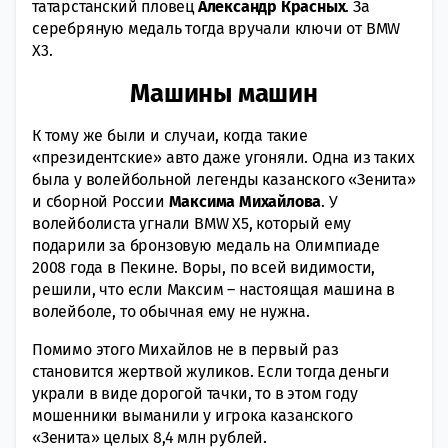
татарстанский пловец
Александр Красных
. За
серебряную медаль тогда вручали ключи от BMW
X3.
Машины машин
К тому же были и случаи, когда такие
«президентские» авто даже угоняли. Одна из таких
была у волейбольной легенды казанского «Зенита»
и сборной России
Максима Михайлова
. У
волейболиста угнали BMW X5, который ему
подарили за бронзовую медаль на Олимпиаде
2008 года в Пекине. Воры, по всей видимости,
решили, что если Максим – настоящая машина в
волейболе, то обычная ему не нужна.
Помимо этого Михайлов не в первый раз
становится жертвой жуликов. Если тогда деньги
украли в виде дорогой тачки, то в этом году
мошенники выманили у игрока казанского
«Зенита» целых 8,4 млн рублей.