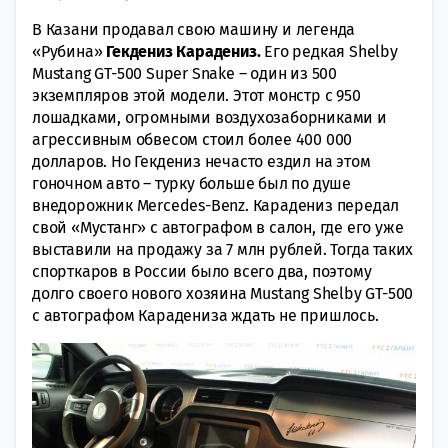
В Казани продавал свою машину и легенда
«Рубина»
Гекдениз Карадениз.
Его редкая Shelby
Mustang GT-500 Super Snake – один из 500
экземпляров этой модели. Этот монстр с 950
лошадками, огромными воздухозаборниками и
агрессивным обвесом стоил более 400 000
долларов. Но Гекдениз нечасто ездил на этом
гоночном авто – турку больше был по душе
внедорожник Mercedes-Benz. Карадениз передал
свой «Мустанг» с автографом в салон, где его уже
выставили на продажу за 7 млн рублей. Тогда таких
спорткаров в России было всего два, поэтому
долго своего нового хозяина Mustang Shelby GT-500
с автографом Карадениза ждать не пришлось.