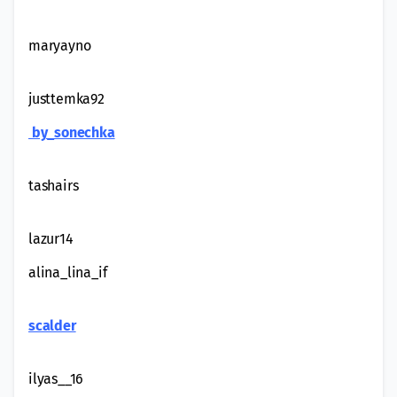
maryayno
justtemka92
by_sonechka
tashairs
lazur14
alina_lina_if
scalder
ilyas__16