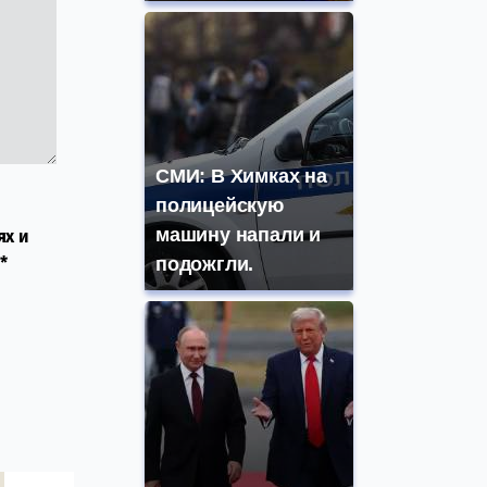
СМИ: В Химках на
полицейскую
машину напали и
ях и
*
подожгли.