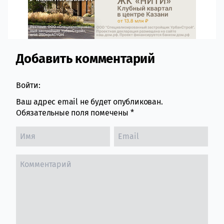
Добавить комментарий
Comment section
Войти:
Ваш адрес email не будет опубликован.
Обязательные поля помечены
*