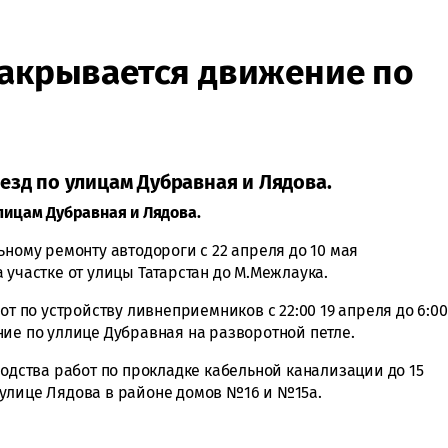
закрывается движение по
езд по улицам Дубравная и Лядова.
лицам Дубравная и Лядова.
ьному ремонту автодороги с 22 апреля до 10 мая
 участке от улицы Татарстан до М.Межлаука.
от по устройству ливнеприемников с 22:00 19 апреля до 6:00
ие по уллице Дубравная на разворотной петле.
водства работ по прокладке кабельной канализации до 15
улице Лядова в районе домов №16 и №15а.