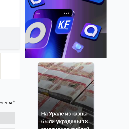
мечены
*
На Урале из казны
были украдены 18