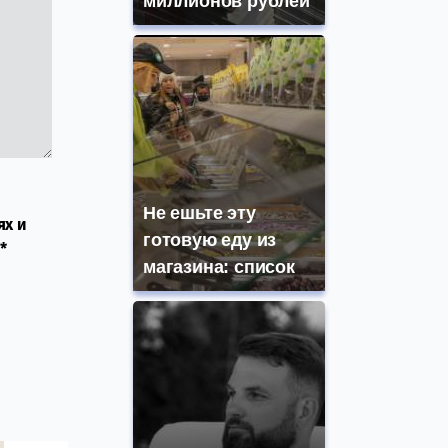
миллионов рублей
Не ешьте эту
ях и
готовую еду из
*
магазина: список