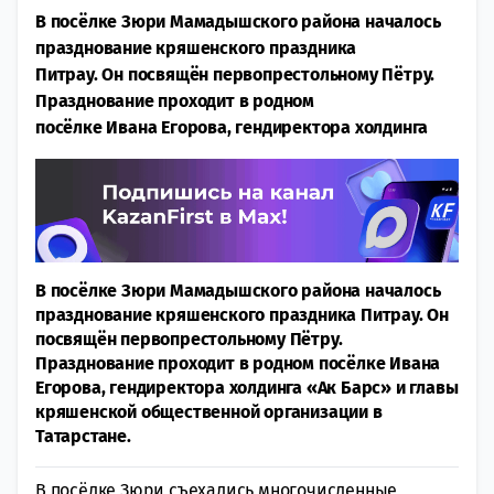
В посёлке Зюри Мамадышского района началось
празднование кряшенского праздника
Питрау. Он посвящён первопрестольному Пётру.
Празднование проходит в родном
посёлке Ивана Егорова, гендиректора холдинга
В посёлке Зюри Мамадышского района началось
празднование кряшенского праздника Питрау. Он
посвящён первопрестольному Пётру.
Празднование проходит в родном посёлке Ивана
Егорова, гендиректора холдинга «Ак Барс» и главы
кряшенской общественной организации в
Татарстане.
В посёлке Зюри съехались многочисленные