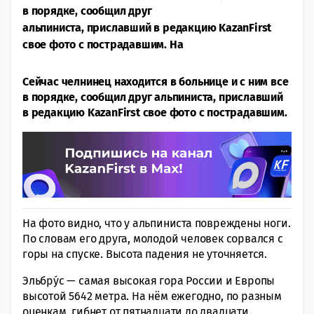
в порядке, сообщил друг
альпиниста, приславший в редакцию KazanFirst
свое фото с пострадавшим. На
Сейчас челнинец находится в больнице и с ним все
в порядке, сообщил друг альпиниста, приславший
в редакцию KazanFirst свое фото с пострадавшим.
На фото видно, что у альпиниста повреждены ноги.
По словам его друга, молодой человек сорвался с
горы на спуске. Высота падения не уточняется.
Эльбру́с — самая высокая гора России и Европы
высотой 5642 метра. На нём ежегодно, по разным
оценкам, гибнет от пятнадцати до двадцати