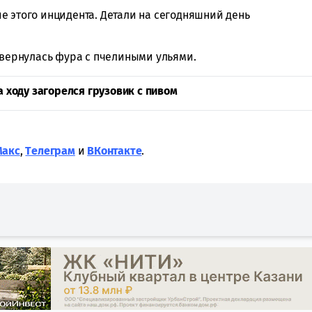
е этого инцидента. Детали на сегодняшний день
евернулась фура с пчелиными ульями.
а ходу загорелся грузовик с пивом
Макс
,
Tелеграм
и
ВКонтакте
.