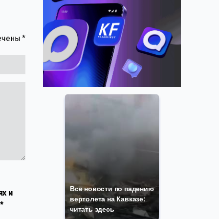
мечены
*
Все новости по падению
ях и
вертолета на Кавказе:
*
читать здесь