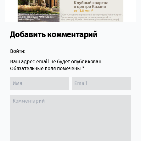
Добавить комментарий
Comment section
Войти:
Ваш адрес email не будет опубликован.
Обязательные поля помечены
*