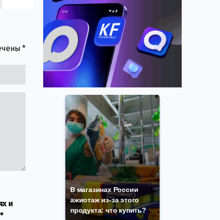
мечены
*
В магазинах России
ажиотаж из-за этого
ях и
продукта: что купить?
*