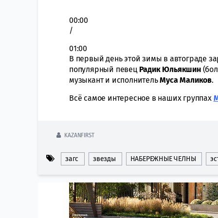
00:00
/
01:00
В первый день этой зимы в автограде з
популярный певец
Радик Юльякшин
(бол
музыкант и исполнитель
Муса Маликов
.
Всё самое интересное в наших группах
KAZANFIRST
загс
звезды
НАБЕРЕЖНЫЕ ЧЕЛНЫ
эс