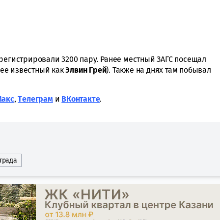
арегистрировали 3200 пару. Ранее местный ЗАГС посещал
ее известный как
Элвин Грей
). Также на днях там побывал
Макс
,
Tелеграм
и
ВКонтакте
.
трада