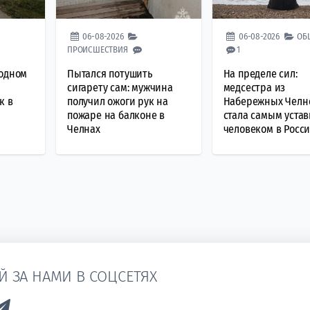
06-08-2026
06-08-2026
ОБ
ПРОИСШЕСТВИЯ
1
ходном
Пытался потушить
На пределе сил:
сигарету сам: мужчина
медсестра из
к в
получил ожоги рук на
Набережных Челн
пожаре на балконе в
стала самым уста
Челнах
человеком в Росс
Й ЗА НАМИ В СОЦСЕТЯХ
k to Vk
Link to Telegram