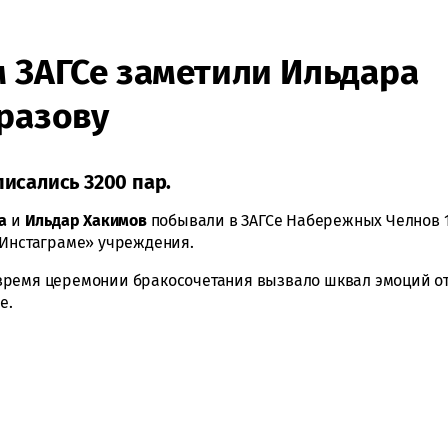
м ЗАГСе заметили Ильдара
Уразову
писались 3200 пар.
а
и
Ильдар Хакимов
побывали в ЗАГСе Набережных Челнов 
«Инстаграме» учреждения.
время церемонии бракосочетания вызвало шквал эмоций о
е.