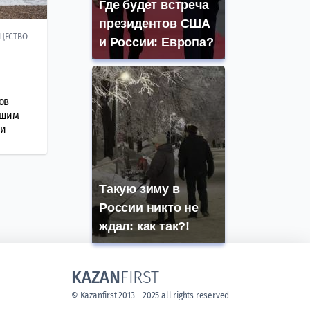
Где будет встреча
президентов США
ЩЕСТВО
и России: Европа?
ов
вшим
ии
Такую зиму в
России никто не
ждал: как так?!
KAZAN
FIRST
© Kazanfirst 2013 – 2025 all rights reserved