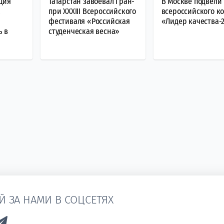
ция
Татарстан завоевал Гран-
В Москве подвели
а
при XXXIII Всероссийского
всероссийского к
фестиваля «Российская
«Лидер качества-
ь в
студенческая весна»
Й ЗА НАМИ В СОЦСЕТЯХ
k to Vk
Link to Telegram