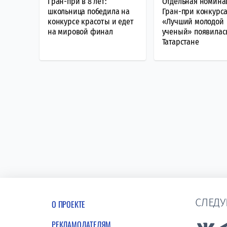
Гран-при в 8 лет:
Отдельная номина
школьница победила на
Гран-при конкурс
конкурсе красоты и едет
«Лучший молодой
на мировой финал
ученый» появилас
Татарстане
СЛЕДУ
О ПРОЕКТЕ
РЕКЛАМОДАТЕЛЯМ
Lin