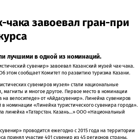
к-чака завоевал гран-при
курса
и лучшими в одной из номинаций.
истический сувенир» завоевал Казанский музей чак-чака.
б этом сообщает Комитет по развитию туризма Казани.
ристических сувениров музея» стали национальные
ки, магниты и многое другое. Первое место в номинации
а на велосипеде» от «Айдасувенир». Линейка сувениров
 в номинации «Линейка туристического сувенира города».
ла линейка «Татарстан. Казань…» ООО «Национальный
сувенир» проводится ежегодно с 2015 года на территории
са принял участие 401 сувенир из 45 регионов страны.