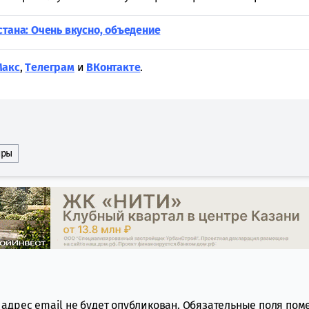
стана: Очень вкусно, объедение
Макс
,
Tелеграм
и
ВКонтакте
.
иры
адрес email не будет опубликован.
Обязательные поля по