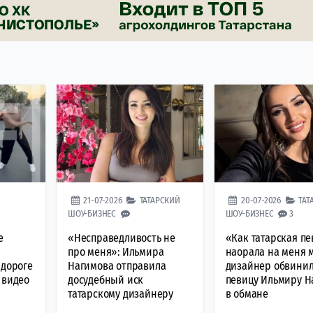
21-07-2026
ТАТАРСКИЙ
20-07-2026
ТАТ
ШОУ-БИЗНЕС
ШОУ-БИЗНЕС
3
е
«Несправедливость не
«Как татарская пе
про меня»: Ильмира
наорала на меня 
 дороге
Нагимова отправила
дизайнер обвини
 видео
досудебный иск
певицу Ильмиру Н
татарскому дизайнеру
в обмане