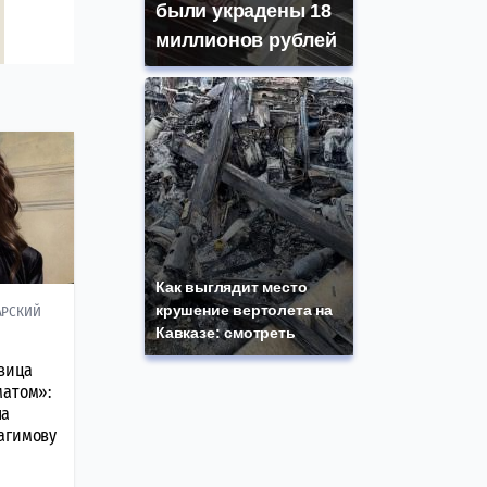
были украдены 18
миллионов рублей
Как выглядит место
крушение вертолета на
АРСКИЙ
Кавказе: смотреть
вица
матом»:
ла
агимову