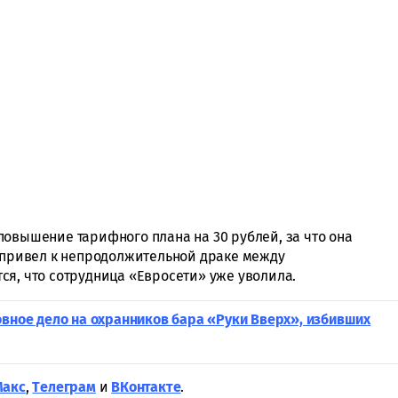
повышение тарифного плана на 30 рублей, за что она
т привел к непродолжительной драке между
ся, что сотрудница «Евросети» уже уволила.
овное дело на охранников бара «Руки Вверх», избивших
Макс
,
Tелеграм
и
ВКонтакте
.