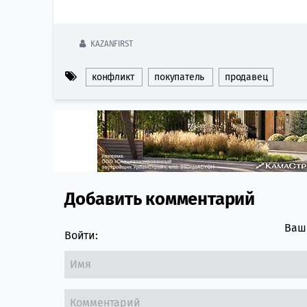
KAZANFIRST
конфликт
покупатель
продавец
Добавить комментарий
Comment section
Ваш 
Войти: