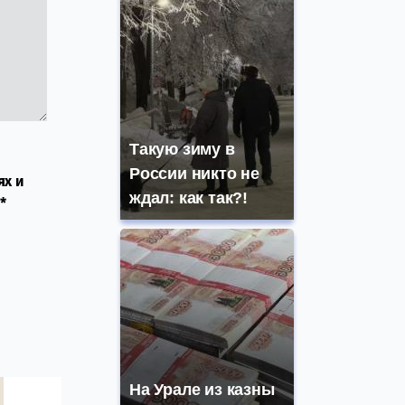
Такую зиму в
России никто не
ях и
ждал: как так?!
*
На Урале из казны