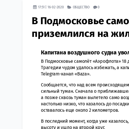
17:51 | 16-02-2020
ОБЩЕСТВО
0
В Подмосковье само
приземлился на жи
Капитана воздушного судна уво
В Подмосковье самолёт «Аэрофлота» 18 д
Трагедии чудом удалось избежать, а кап
Telegram-канал «Baza».
Сообщается, что над всем происходящем
сильный туман. Сначала о приближавшем
а позже сквозь туман вылетело само воз
настолько низко, что казалось до посадк
оставалось еще около 2 километров.
В последний момент, когда уже казалось,
высоту и ушло на второй круг.