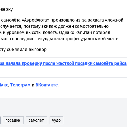
верку.
 самолёта «Аэрофлота» произошло из-за захвата «ложной
а случается, поэтому экипаж должен самостоятельно
м и уровнем высоты полёта. Однако капитан потерял
ько в последние секунды катастрофы удалось избежать.
оту объявили выговор.
ра начала проверку после жесткой посадки самолёта рейса
Макс
,
Tелеграм
и
ВКонтакте
.
посадка
самолет
чудо