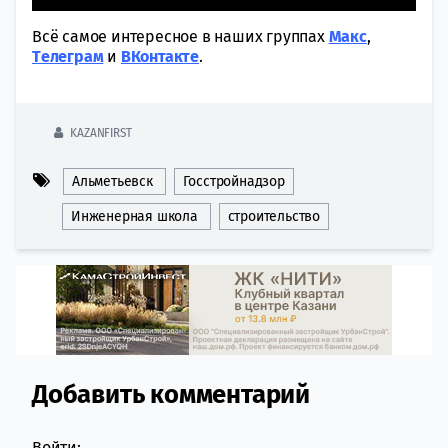
Всё самое интересное в наших группах
Макс
,
Tелеграм
и
ВКонтакте
.
KAZANFIRST
Альметьевск
Госстройнадзор
Инженерная школа
строительство
Добавить комментарий
Comment section
Войти: