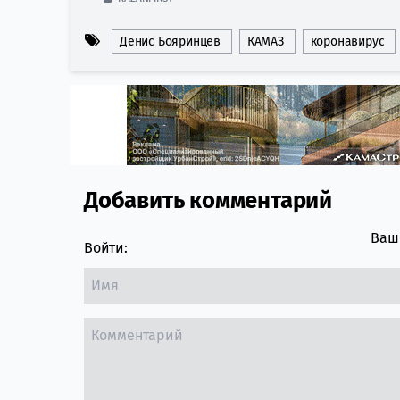
Денис Бояринцев
КАМАЗ
коронавирус
Добавить комментарий
Comment section
Ваш 
Войти: