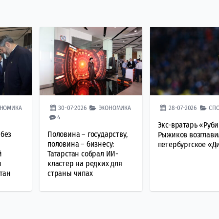
ОНОМИКА
30-07-2026
ЭКОНОМИКА
28-07-2026
СП
4
Экс-вратарь «Руб
 без
Половина – государству,
Рыжиков возглави
половина – бизнесу:
петербургское «Д
й
Татарстан собрал ИИ-
и
кластер на редких для
тан
страны чипах