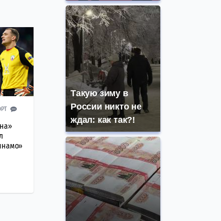
Такую зиму в
России никто не
ОРТ
ждал: как так?!
ина»
л
инамо»