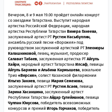
Вечером, 8 и 9 мая 19.00 пройдет онлайн концерт
со звездами Татарстана. Выступит народная
артистка Российской Федерации, народная
артистка Республики Татарстан
Винера Ганеева
,
заслуженный артист РТ
Рустем Насыбуллин,
ансамбль русский песни «Ворожея» под
руководством заслуженной артисткой РТ
Элеоноры
Калашниковой
, певец, музыкант, продюсер
Салават Табаев
, заслуженная артистка РТ
Айгуль
Хайри
, народный артист Татарстана
Илсаф
, певицы
Айгуль Бариева и Альбина Кармышева
, вокальное
Трио
«Версия»
, солист Казанской филармонии
Ильгиз Закиев
, певица
Мария Семенова
,
заслуженный артист РТ
Рустем Асаев
, певица
Зарина Хасаншина
, заслуженный артист
Республики Татарстан
Айдар Сулейманов
, певица
Чулпан Юнусова
, победитель всевозможных
конкурсов и премий
Игорь Горчаков
, победитель