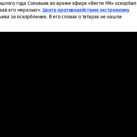
рошлого года Соловьев во время эфира «Вести FM» оскорбил
звав его «мразью».
Центр противодействию экстремизму
ва за оскорбление. В его словах о татарах не нашли