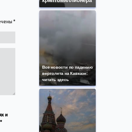
криптомиллионера
мечены
*
Все новости по падению
вертолета на Кавказе:
читать здесь
ях и
*