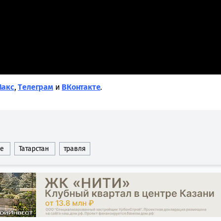
Макс
,
Tелеграм
и
ВКонтакте
.
ие
Татарстан
травля