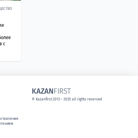
ЩЕСТВО
ии
более
в с
KAZAN
FIRST
© Kazanfirst 2013 – 2025 all rights reserved
оставления
чтениям