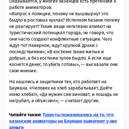
Оказывается, у многих казанцев есть претензии к
работе аниматоров.
«Вопрос к полиции, почему не вышвырнут это
быдло в ростовых куклах? Исполком Казани почему
не реагирует? Такие вещи негативно влияют на
туристический потенциал города, не говоря, что
они часто создают конфликтные ситуации. Чего
ждут-то? Наверное, ждут крупной драки с
последствиями»; «В костюме такие милые и
добрые, а без костюма тупое быдло. А если еще
коснется денег, то убить готовы», — высказали они
свое мнение.
Но нашлись и защитники тех, кто работает на
Баумана. «Человек на хлеб зарабатывает. Дайте
коню хлеба!», «Да мужик сам виноват, и лошадь не
нагрубил, а объяснил», — считают другие.
Читайте также:
Туристы пожаловались на то, что
казанские аниматоры на Баумана вымогают у них
деньги