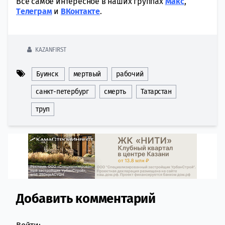
Всё самое интересное в наших группах
Макс
,
Tелеграм
и
ВКонтакте
.
KAZANFIRST
Буинск
мертвый
рабочий
санкт-петербург
смерть
Татарстан
труп
Добавить комментарий
Comment section