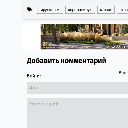
вирусологи
коронавирус
маски
огр
Добавить комментарий
Comment section
Ваш 
Войти: