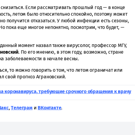
снизиться. Если рассматривать прошлый год — в конце
ость, летом было относительно спокойно, поэтому может
ьно получится отказаться. У любой инфекции есть сезоны,
 Но пока еще многое непонятно, посмотрим, что будет, —
данный момент назвал также вирусолог, профессор МГУ,
ановский
. По его мнению, в этом году, возможно, стране
ка заболеваемости в начале весны.
ся, то можно говорить о том, что летом ограничат или
л свой прогноз Аграновский.
а коронавируса, требующие срочного обращения к врачу
Макс
,
Tелеграм
и
ВКонтакте
.