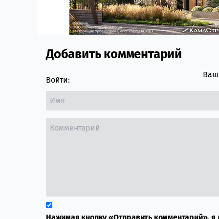
Добавить комментарий
Comment section
Ваш 
Войти:
Нажимая кнопку «Отправить комментарий», я 