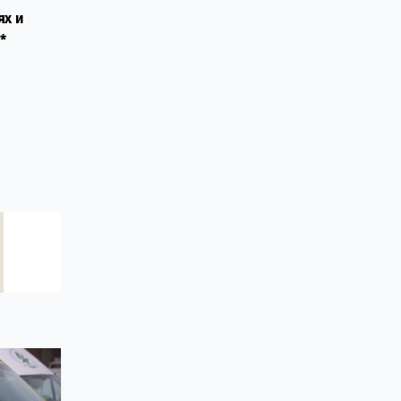
ях и
*